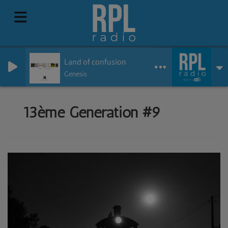
Land of confusion
Genesis
13ème Génération #9