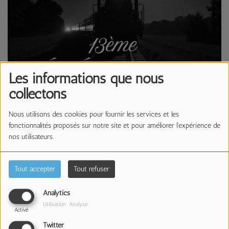
Les informations que nous
collectons
Nous utilisons des cookies pour fournir les services et les
fonctionnalités proposés sur notre site et pour améliorer l'expérience de
nos utilisateurs.
01 JUIN 2026 -
1099 VUES
Écouter le podcast
Télécharger le podcast
Tout accepter
Tout refuser
13ème Génération #9
Analytics
Utilisation: Analyse
Activé
Twitter