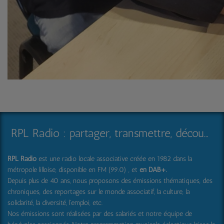
RPL Radio : partager, transmettre, découvrir et surprendre
RPL Radio
est une radio locale associative créée en 1982 dans la
métropole lilloise, disponible en FM (99.0) , et
en DAB+
.
Depuis plus de 40 ans, nous proposons des émissions thématiques, des
chroniques, des reportages sur le monde associatif, la culture, la
solidarité, la diversité, l'emploi, etc.
Nos émissions sont réalisées par des salariés et notre équipe de