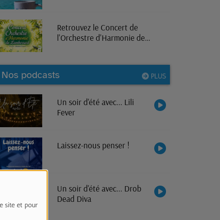
Retrouvez le Concert de
l'Orchestre d'Harmonie de
Lambersart en direct sur RPL
Radio
Nos podcasts
PLUS
Un soir d'été avec... Lili
Fever
Laissez-nous penser !
Un soir d'été avec... Drob
Dead Diva
e site et pour