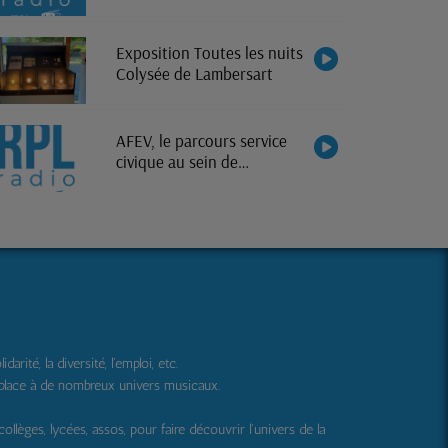
Exposition Toutes les nuits
Colysée de Lambersart
AFEV, le parcours service
civique au sein de
l'association
ité, la diversité, l'emploi, etc.
 place à de nombreux univers musicaux.
 collèges, lycées, assos, pour faire découvrir l'univers de la