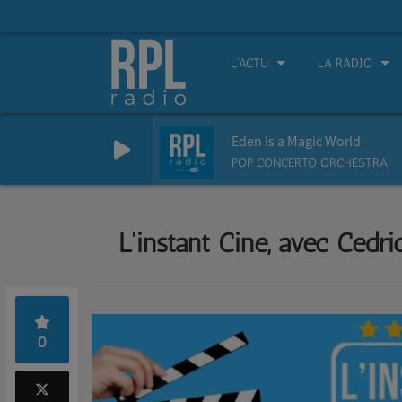
L'ACTU
LA RADIO
Eden Is a Magic World
POP CONCERTO ORCHESTRA
L'instant Ciné, avec Cédri
0