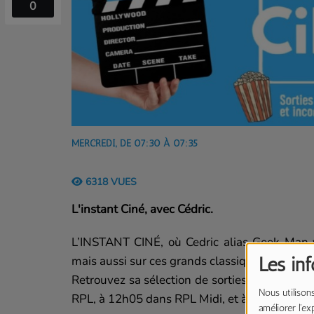
0
MERCREDI, DE 07:30 À 07:35
6318 VUES
L'instant Ciné, avec Cédric.
L’INSTANT CINÉ, où Cedric alias Geek Man vo
mais aussi sur ces grands classiques cultes qu
Les in
Retrouvez sa sélection de sorties ciné et des
Nous utilisons
RPL, à 12h05 dans RPL Midi, et à 18h02 dans
améliorer l'ex