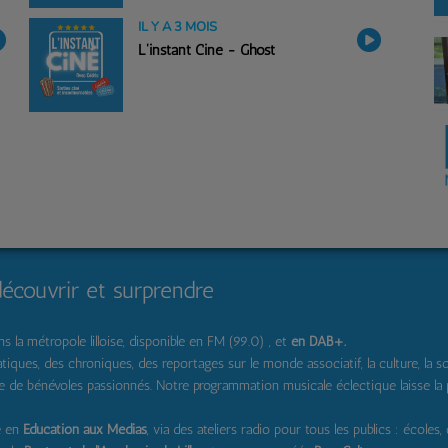
IL Y A 3 MOIS
L'instant Ciné - Ghost
découvrir et surprendre
 la métropole lilloise, disponible en FM (99.0) , et
en DAB+
.
s, des chroniques, des reportages sur le monde associatif, la culture, la solidar
pe de bénévoles passionnés. Notre programmation musicale éclectique laisse la
e en
Education aux Médias
, via des ateliers radio pour tous les publics : écoles,