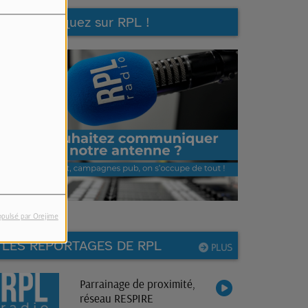
Communiquez sur RPL !
opulsé par Orejime
LES REPORTAGES DE RPL
PLUS
Parrainage de proximité,
réseau RESPIRE