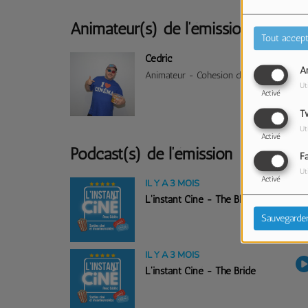
Animateur(s) de l’émission
Tout accept
Cédric
An
Animateur - Cohesion d'Antenne
Ut
Activé
Tw
Ut
Activé
Podcast(s) de l’émission
F
Ut
Activé
IL Y A 3 MOIS
L'instant Ciné - The Blob
Sauvegarde
IL Y A 3 MOIS
L'instant Ciné - The Bride