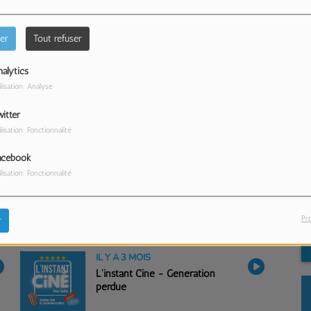
er
Tout refuser
alytics
ilisation: Analyse
itter
ilisation: Fonctionnalité
acebook
ilisation: Fonctionnalité
IL Y A 3 MOIS
L'instant Ciné - Jurassic Park
Pr
r
IL Y A 3 MOIS
L'instant Ciné - Génération
perdue