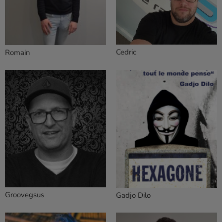
Cedric
Romain
Groovegsus
Gadjo Dilo