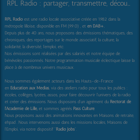
RPL Radio : partager, transmettre, découvrir et surprendre
RPL Radio
est une radio locale associative créée en 1982 dans la
métropole lilloise, disponible en FM (99.0) , et
en DAB+
.
Depuis plus de 40 ans, nous proposons des émissions thématiques, des
chroniques, des reportages sur le monde associatif, la culture, la
solidarité, la diversité, l'emploi, etc.
Nos émissions sont réalisées par des salariés et notre équipe de
bénévoles passionnés. Notre programmation musicale éclectique laisse la
place à de nombreux univers musicaux.
Nous sommes également acteurs dans les Hauts-de-France
en
Education aux Médias
, via des ateliers radio pour tous les publics :
écoles, collèges, lycées, assos, pour faire découvrir l'univers de la radio
et créer des émissions. Nous disposons d'un agrément du
Rectorat de
l'Académie de Lille,
et sommes agréés
Pass Culture
.
Nous proposons aussi
des animations innovantes en Maisons de retraite,
ehpad .
Nous intervenons aussi dans les missions locales, Maisons de
l'Emploi, via notre dispositif "
Radio Jobs
".