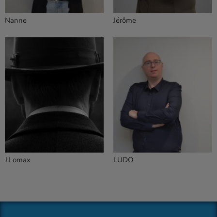
Nanne
Jérôme
J.Lomax
LUDO