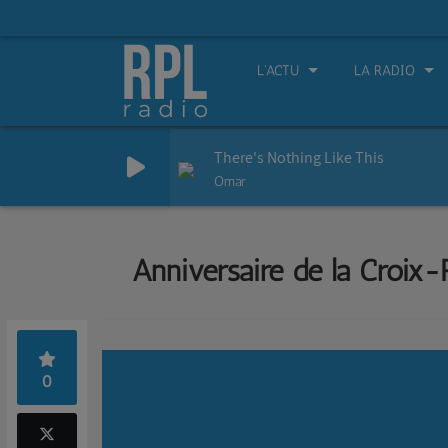
L'ACTU
LA RADIO
There's Nothing Like This
Omar
Anniversaire de la Croix
0