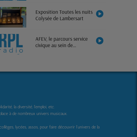
Exposition Toutes les nuits
Colysée de Lambersart
AFEV, le parcours service
civique au sein de
l'association
ité, la diversité, l'emploi, etc.
 place à de nombreux univers musicaux.
 collèges, lycées, assos, pour faire découvrir l'univers de la