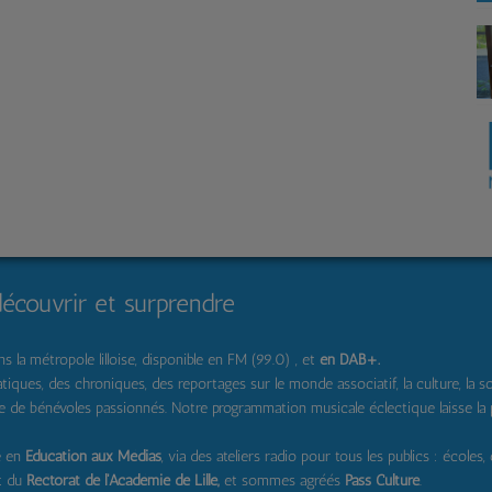
découvrir et surprendre
 la métropole lilloise, disponible en FM (99.0) , et
en DAB+
.
s, des chroniques, des reportages sur le monde associatif, la culture, la solidar
pe de bénévoles passionnés. Notre programmation musicale éclectique laisse la
e en
Education aux Médias
, via des ateliers radio pour tous les publics : écoles,
t du
Rectorat de l'Académie de Lille,
et sommes agréés
Pass Culture
.