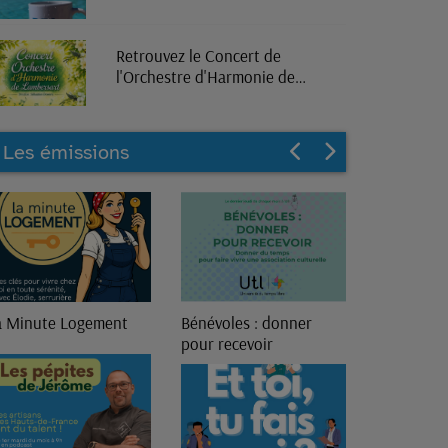
Retrouvez le Concert de
l'Orchestre d'Harmonie de
Lambersart en direct sur RPL
Radio
Les émissions
a Minute Logement
Bénévoles : donner
13ème Gén
pour recevoir