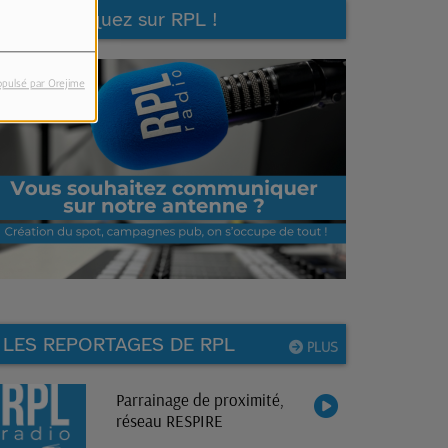
Communiquez sur RPL !
opulsé par Orejime
LES REPORTAGES DE RPL
PLUS
Parrainage de proximité,
réseau RESPIRE