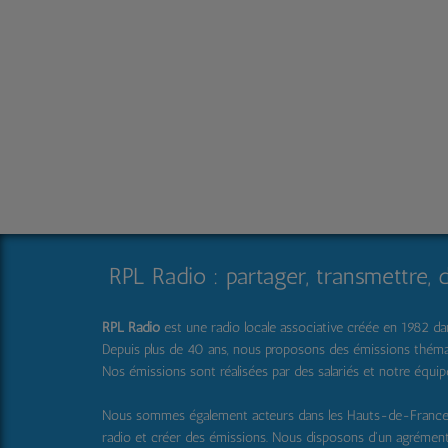
RPL Radio : partager, transmettre, 
RPL Radio
est une radio locale associative créée en 1982 dans
Depuis plus de 40 ans, nous proposons des émissions thématique
Nos émissions sont réalisées par des salariés et notre équi
Nous sommes également acteurs dans les Hauts-de-Franc
radio et créer des émissions. Nous disposons d'un agrémen