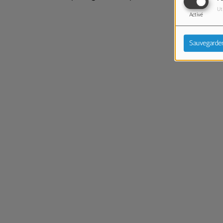
Ut
Activé
Sauvegarde