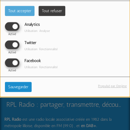
Tout accepter
Tout refuser
Analytics
Utilisation: Analyse
Activé
Twitter
Utilisation: Fonctionnalité
Activé
Facebook
Utilisation: Fonctionnalité
Activé
Propulsé par Orejime
Sauvegarder
RPL Radio : partager, transmettre, découvrir et surprendre
RPL Radio
est une radio locale associative créée en 1982 dans la
métropole lilloise, disponible en FM (99.0) , et
en DAB+
.