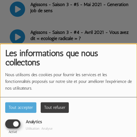
Agissons - Saison 3 - #5 - Mai 2021 - Génération
Job de sens
Agissons - Saison 3 - #4 - Avril 2021 - Vous avez
dit « écologie radicale » ?
Les informations que nous
Agissons - Saison 3 - #3 - Mars 2021 - Habiter les
collectons
Hauts-De-France autrement
Nous utilisons des cookies pour fournir les services et les
fonctionnalités proposés sur notre site et pour améliorer l'expérience de
Agissons - Saison 3 - #2 - Février 2021 -
nos utilisateurs.
Gouvernance
Tout accepter
Tout refuser
Agissons - Saison 3 - #1 - Janvier 2021 -
Greenwashing
Analytics
Utilisation: Analyse
Activé