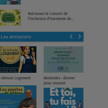
Retrouvez le Concert de
l'Orchestre d'Harmonie de
Lambersart en direct sur RPL
Radio
Les émissions
énévoles : donner
13ème Génération
our recevoir