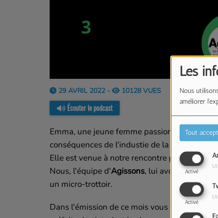
Les in
29 AVRIL 2022 -
10128 VUES
Nous utilisons
améliorer l'ex
Écouter le podcast
Emma, une jeune femme passionnée par la mod
Tout accept
conséquences de l'industie de la mode sur l'
An
Elle est venue à notre rencontre pour en appr
Ut
Nous, l'équipe d'
Agissons
, lui avons répondu 
Activé
un micro-trottoir.
Tw
Ut
Activé
Dans l'émission de ce mois vous en apprendrez
F