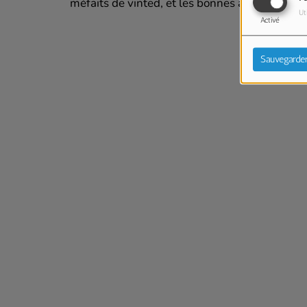
méfaits de vinted, et les bonnes adresses de s
Ut
Activé
Sauvegarde