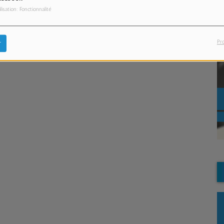
econde main à Lille !
ilisation: Fonctionnalité
Pr
r