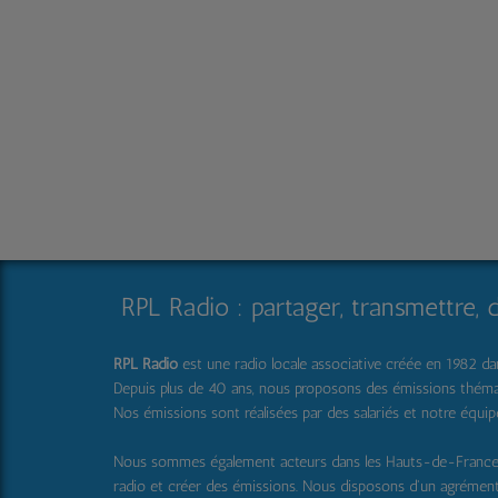
RPL Radio : partager, transmettre, 
RPL Radio
est une radio locale associative créée en 1982 dans
Depuis plus de 40 ans, nous proposons des émissions thématique
Nos émissions sont réalisées par des salariés et notre équi
Nous sommes également acteurs dans les Hauts-de-Franc
radio et créer des émissions. Nous disposons d'un agrémen