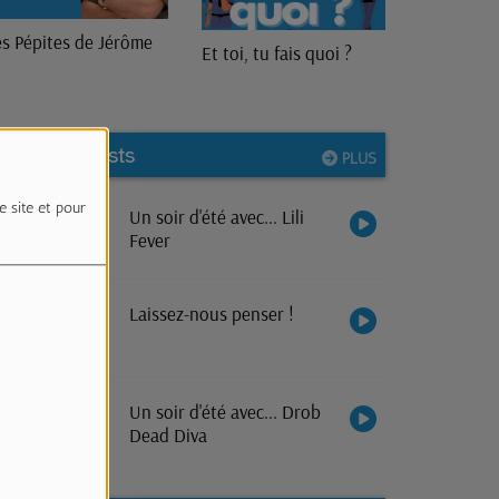
Lieu(x) Commun(s)
 toi, tu fais quoi ?
Nos podcasts
PLUS
e site et pour
Un soir d'été avec... Lili
Fever
Laissez-nous penser !
Un soir d'été avec... Drob
Dead Diva