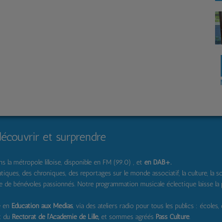
découvrir et surprendre
 la métropole lilloise, disponible en FM (99.0) , et
en DAB+
.
s, des chroniques, des reportages sur le monde associatif, la culture, la solidar
pe de bénévoles passionnés. Notre programmation musicale éclectique laisse la
e en
Education aux Médias
, via des ateliers radio pour tous les publics : écoles,
t du
Rectorat de l'Académie de Lille,
et sommes agréés
Pass Culture
.