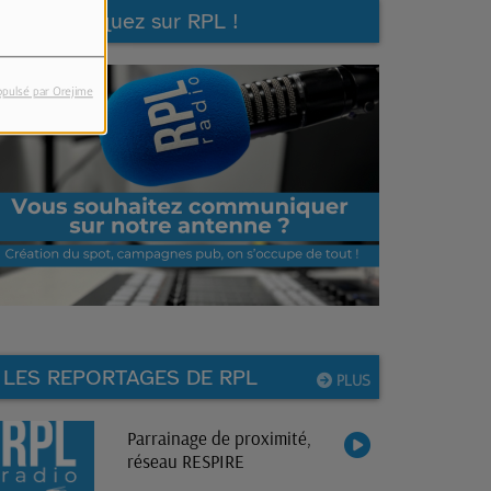
Communiquez sur RPL !
opulsé par Orejime
LES REPORTAGES DE RPL
PLUS
Parrainage de proximité,
réseau RESPIRE