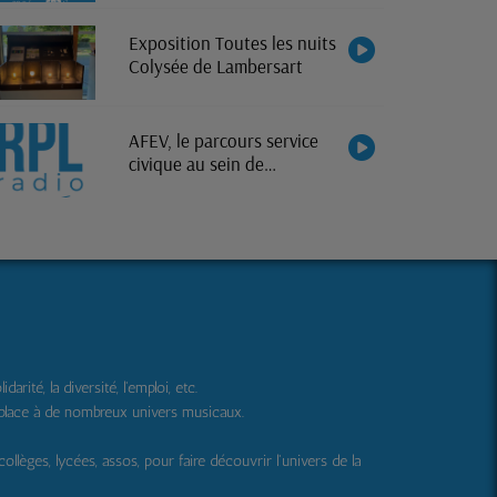
Exposition Toutes les nuits
Colysée de Lambersart
AFEV, le parcours service
civique au sein de
l'association
ité, la diversité, l'emploi, etc.
 place à de nombreux univers musicaux.
 collèges, lycées, assos, pour faire découvrir l'univers de la