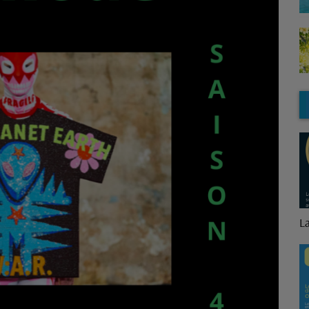
La Minute Logement
B
p